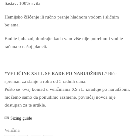
Sastav: 100% svila
Hemijsko čišćenje ili ručno pranje hladnom vodom i sličnim
bojama.
Budite ljubazni, donirajte kada vam više nije potrebno i vodite
računa o našoj planeti.
.
*VELIČINE XS I L SE RADE PO NARUDŽBINI
// Biće
spreman za slanje u roku od 5 radnih dana.
Pošto se ovaj komad u veličinama XS i L izrađuje po narudžbini,
možemo samo da ponudimo razmene, povraćaj novca nije
dostupan za te artikle.
Sizing guide
Veličina