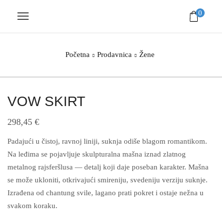
0
Početna
Prodavnica
Žene
VOW SKIRT
298,45
€
Padajući u čistoj, ravnoj liniji, suknja odiše blagom romantikom.
Na leđima se pojavljuje skulpturalna mašna iznad zlatnog
metalnog rajsferšlusa — detalj koji daje poseban karakter. Mašna
se može ukloniti, otkrivajući smireniju, svedeniju verziju suknje.
Izrađena od chantung svile, lagano prati pokret i ostaje nežna u
svakom koraku.