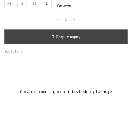
XS
S
M
L
Очисти
Додај у корпу
Wishlist
Garantujemo sigurno i bezbedno plaćanje