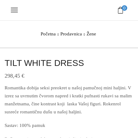
0
Početna
Prodavnica
Žene
TILT WHITE DRESS
298,45
€
Romantika dobija seksi preokret u našoj pamučnoj mini haljini. V
izrez sa uvrnutim čvorom napred i kratki pufnasti rukavi sa malim
manžetnama, čine kontrast koji laska Vašoj figuri. Rokenrol
susreće romantičnu dušu u našoj haljini.
Sastav: 100% pamuk