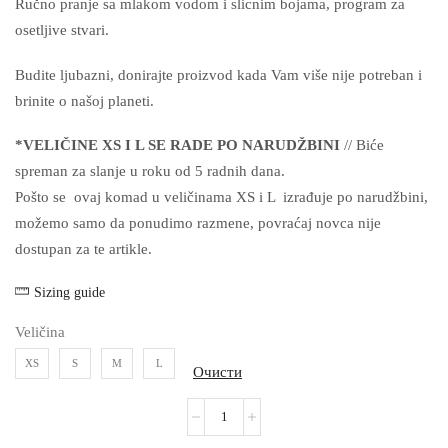
Ručno pranje sa mlakom vodom i slicnim bojama, program za
osetljive stvari.
Budite ljubazni, donirajte proizvod kada Vam više nije potreban i
brinite o našoj planeti.
*VELIČINE XS I L SE RADE PO NARUDŽBINI
// Biće
spreman za slanje u roku od 5 radnih dana.
Pošto se ovaj komad u veličinama XS i L izrađuje po narudžbini,
možemo samo da ponudimo razmene, povraćaj novca nije
dostupan za te artikle.
Sizing guide
Veličina
XS
S
M
L
Очисти