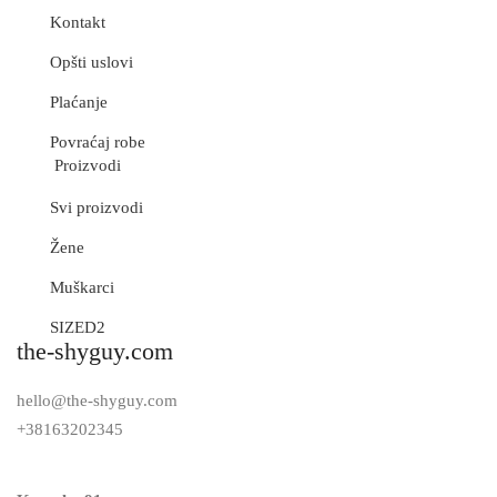
Kontakt
Opšti uslovi
Plaćanje
Povraćaj robe
Proizvodi
Svi proizvodi
Žene
Muškarci
SIZED2
the-shyguy.com
hello@the-shyguy.com
+38163202345