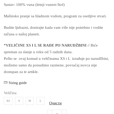
Sastav: 100% vuna (letnji vuneni štof)
Mašinsko pranje sa hladnom vodom, program za osetljive stvari.
Budite ljubazni, donirajte kada vam više nije potrebno i vodite
računa o našoj planeti.
*VELIČINE XS I L SE RADE PO NARUDŽBINI
// Biće
spreman za slanje u roku od 5 radnih dana.
Pošto se ovaj komad u veličinama XS i L izrađuje po narudžbini,
možemo samo da ponudimo razmene, povraćaj novca nije
dostupan za te artikle.
Sizing guide
Veličina
XS
S
M
L
Очисти