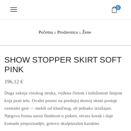
0
Početna
Prodavnica
Žene
SHOW STOPPER SKIRT SOFT
PINK
196,12
€
Duga suknja visokog struka, vođena čistom i izduženom linijom
koja prati telo. Ovalni prorez na prednjoj desnoj strani postaje
centralni gest — mekši od klasičnog, ali jednako izražajan.
Njegova forma unosi fluidnost u pokret, otvara korak i daje
komadu prepoznatljiv, gotovo skulpturalan karakter.