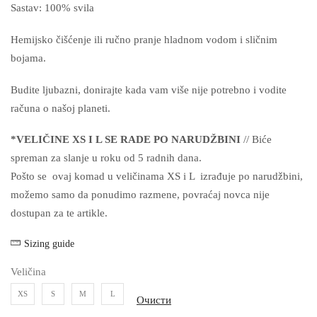
Sastav: 100% svila
Hemijsko čišćenje ili ručno pranje hladnom vodom i sličnim
bojama.
Budite ljubazni, donirajte kada vam više nije potrebno i vodite
računa o našoj planeti.
*VELIČINE XS I L SE RADE PO NARUDŽBINI
// Biće
spreman za slanje u roku od 5 radnih dana.
Pošto se ovaj komad u veličinama XS i L izrađuje po narudžbini,
možemo samo da ponudimo razmene, povraćaj novca nije
dostupan za te artikle.
Sizing guide
Veličina
XS
S
M
L
Очисти