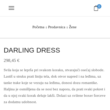
0
Početna
Prodavnica
Žene
DARLING DRESS
298,45
€
Svila koja se leprša pri svakom koraku, stvarajući osećaj slobode.
Lastiš u struku prati liniju tela, dok otvor napred i na leđima, uz
tanke trake koje se vezuju na leđima, donosi dozu romantike.
Haljina je osmišljena da se nosi bez napora, da prati svaki pokret i
da u njoj svaki korak deluje lakši. Dolazi uz svilene boxer šorceve
za dodatnu udobnost.