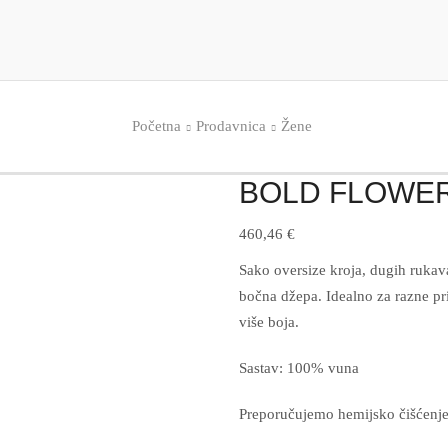
Početna
Prodavnica
Žene
BOLD FLOWER
460,46
€
Sako oversize kroja, dugih ruka
bočna džepa. Idealno za razne pri
više boja.
Sastav: 100% vuna
Preporučujemo hemijsko čišćenje