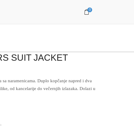
0
S SUIT JACKET
va sa naramenicama. Duplo kopčanje napred i dva
like, od kancelarije do večernjih izlazaka. Dolazi u
.