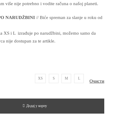
am više nije potrebno i vodite računa o našoj planeti.
 PO NARUDŽBINI
// Biće spreman za slanje u roku od
ma XS i L izrađuje po narudžbini, možemo samo da
 nije dostupan za te artikle.
XS
S
M
L
Очисти
Додај у корпу