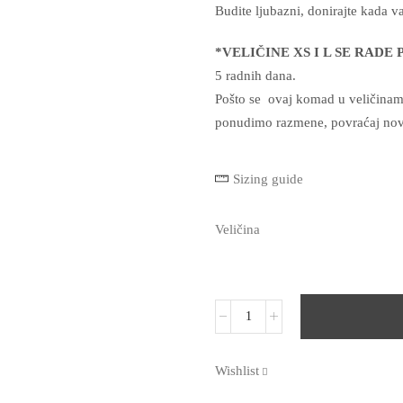
Budite ljubazni, donirajte kada v
*VELIČINE XS I L SE RADE
5 radnih dana.
Pošto se ovaj komad u veličina
ponudimo razmene, povraćaj novca
Sizing guide
Veličina
Wishlist