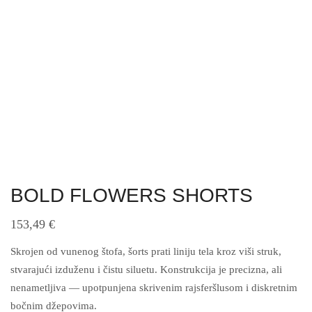
BOLD FLOWERS SHORTS
153,49
€
Skrojen od vunenog štofa, šorts prati liniju tela kroz viši struk,
stvarajući izduženu i čistu siluetu. Konstrukcija je precizna, ali
nenametljiva — upotpunjena skrivenim rajsferšlusom i diskretnim
bočnim džepovima.