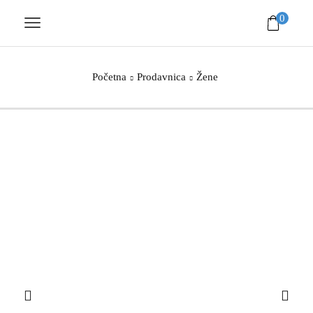
0
Početna
Prodavnica
Žene