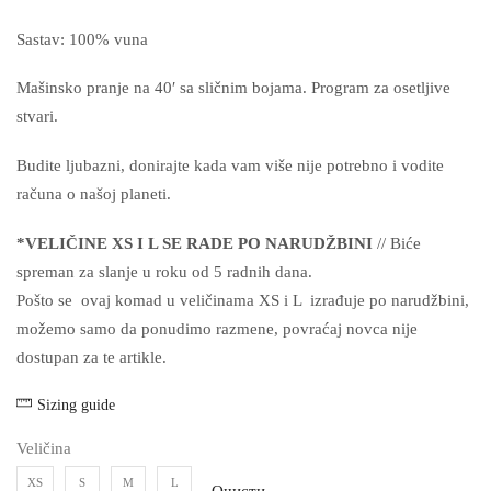
Sastav: 100% vuna
Mašinsko pranje na 40′ sa sličnim bojama. Program za osetljive
stvari.
Budite ljubazni, donirajte kada vam više nije potrebno i vodite
računa o našoj planeti.
*VELIČINE XS I L SE RADE PO NARUDŽBINI
// Biće
spreman za slanje u roku od 5 radnih dana.
Pošto se ovaj komad u veličinama XS i L izrađuje po narudžbini,
možemo samo da ponudimo razmene, povraćaj novca nije
dostupan za te artikle.
Sizing guide
Veličina
XS
S
M
L