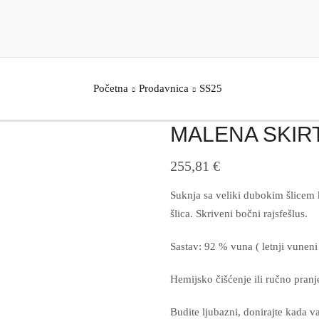
Početna
Prodavnica
SS25
MALENA SKIR
255,81
€
Suknja sa veliki dubokim šlicem
šlica. Skriveni bočni rajsfešlus.
Sastav: 92 % vuna ( letnji vuneni 
Hemijsko čišćenje ili ručno pran
Budite ljubazni, donirajte kada v