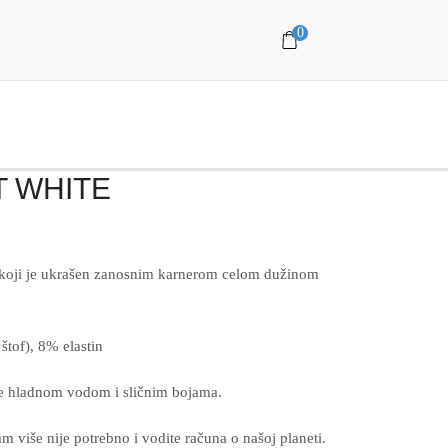
0
T WHITE
 koji je ukrašen zanosnim karnerom celom dužinom
štof), 8% elastin
je hladnom vodom i sličnim bojama.
am više nije potrebno i vodite računa o našoj planeti.