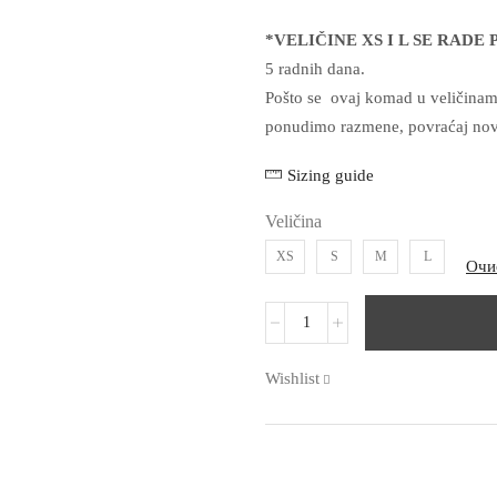
*VELIČINE XS I L SE RADE
5 radnih dana.
Pošto se ovaj komad u veličina
ponudimo razmene, povraćaj novca
Sizing guide
Veličina
XS
S
M
L
Очи
Wishlist