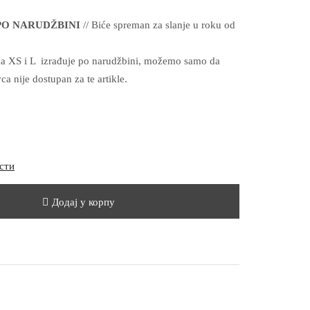
 PO NARUDŽBINI
// Biće spreman za slanje u roku od
ma XS i L izrađuje po narudžbini, možemo samo da
 nije dostupan za te artikle.
сти
Додај у корпу