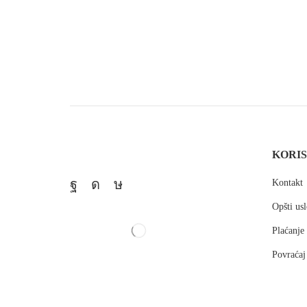
KORIS
Kontakt
Opšti usl
Plaćanje
Povraćaj