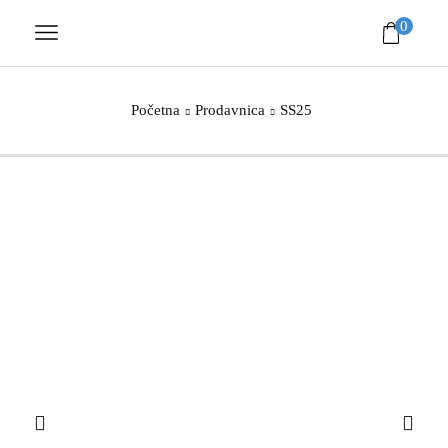
0
Početna
Prodavnica
SS25