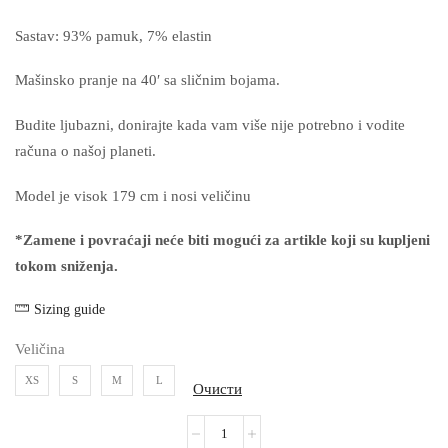
Sastav: 93% pamuk, 7% elastin
Mašinsko pranje na 40′ sa sličnim bojama.
Budite ljubazni, donirajte kada vam više nije potrebno i vodite
računa o našoj planeti.
Model je visok 179 cm i nosi veličinu
*Zamene i povraćaji neće biti mogući za artikle koji su kupljeni
tokom sniženja.
Sizing guide
Veličina
XS
S
M
L
Очисти