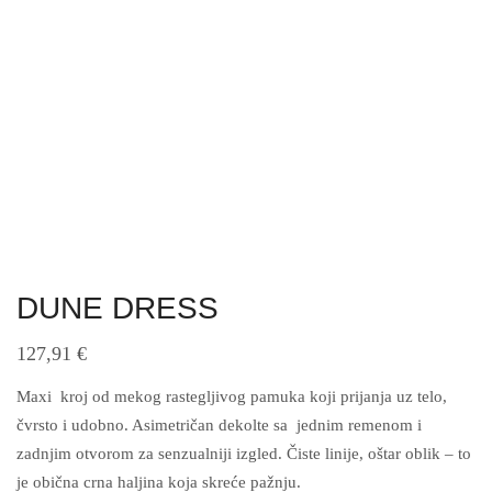
DUNE DRESS
127,91
€
Maxi kroj od mekog rastegljivog pamuka koji prijanja uz telo,
čvrsto i udobno. Asimetričan dekolte sa jednim remenom i
zadnjim otvorom za senzualniji izgled. Čiste linije, oštar oblik – to
je obična crna haljina koja skreće pažnju.