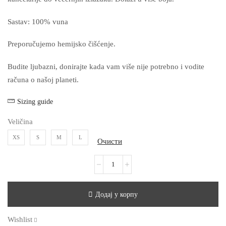
Sastav: 100% vuna
Preporučujemo hemijsko čišćenje.
Budite ljubazni, donirajte kada vam više nije potrebno i vodite
računa o našoj planeti.
Sizing guide
Veličina
XS
S
M
L
Очисти
Додај у корпу
Wishlist