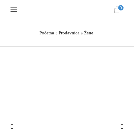
0
Početna
Prodavnica
Žene