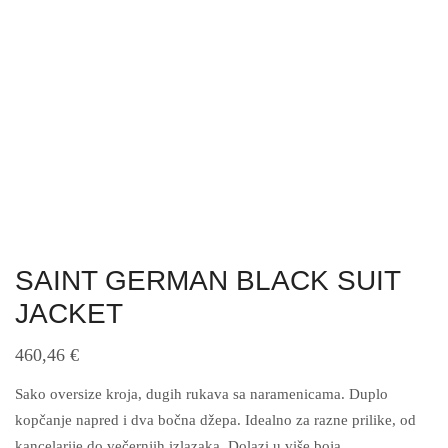
SAINT GERMAN BLACK SUIT
JACKET
460,46
€
Sako oversize kroja, dugih rukava sa naramenicama. Duplo
kopčanje napred i dva bočna džepa. Idealno za razne prilike, od
kancelarije do večernjih izlazaka. Dolazi u više boja.