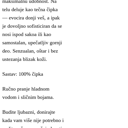
maksimalnu udobnost. Na
telu deluje kao tečna čipka
— evocira donji veš, a ipak
je dovoljno sofisticiran da se
nosi ispod sakoa ili kao
samostalan, upečatljiv gornji
deo. Senzualan, oštar i bez
ustezanja blizak koži.
Sastav: 100% čipka
Ručno pranje hladnom
vodom i sličnim bojama.
Budite ljubazni, donirajte
kada vam više nije potrebno i