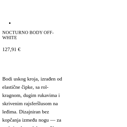
NOCTURNO BODY OFF-
WHITE
127,91
€
Bodi uskog kroja, izrađen od
elastične čipke, sa rol-
kragnom, dugim rukavima i
skrivenim rajsferšlusom na
leđima. Dizajniran bez
kopčanja između nogu — za