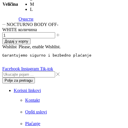
Veličina
M
L
Очисти
NOCTURNO BODY OFF-
WHITE количина
Додај у корпу
Wishlist
Please, enable Wishlist.
Garantujemo sigurno i bezbedno plaćanje
Facebook
Instagram
Tik-tok
Polje za pretragu
Korisni linkovi
Kontakt
Opšti uslovi
Plaćanje