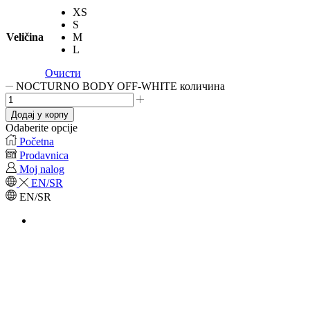
XS
S
Veličina
M
L
Очисти
NOCTURNO BODY OFF-WHITE количина
Додај у корпу
Odaberite opcije
Početna
Prodavnica
Moj nalog
EN/SR
EN/SR