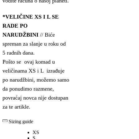
vodite računa o našoj planeti.
*VELIČINE XS I L SE
RADE PO
NARUDŽBINI
// Biće
spreman za slanje u roku od
5 radnih dana.
Pošto se ovaj komad u
veličinama XS i L izrađuje
po narudžbini, možemo samo
da ponudimo razmene,
povraćaj novca nije dostupan
za te artikle.
Sizing guide
XS
S