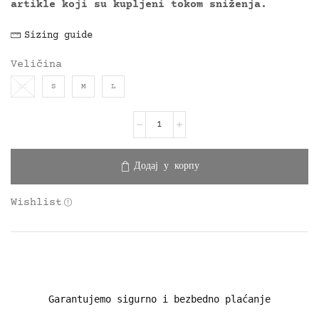
artikle koji su kupljeni tokom sniženja.
Sizing guide
Veličina
XS
S
M
L
Додај у корпу
Wishlist
Garantujemo sigurno i bezbedno plaćanje