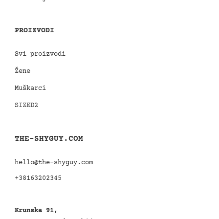
PROIZVODI
Svi proizvodi
Žene
Muškarci
SIZED2
THE-SHYGUY.COM
hello@the-shyguy.com
+38163202345
Krunska 91,