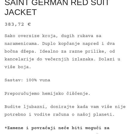
SAINT GERMAN RED SUIT
JACKET
383,72
€
Sako oversize kroja, dugih rukava sa
naramenicama. Duplo kopčanje napred i dva
bočna džepa. Idealno za razne prilike, od
kancelarije do večernjih izlazaka. Dolazi u
više boja.
Sastav: 100% vuna
Preporučujemo hemijsko čišćenje.
Budite ljubazni, donirajte kada vam više nije
potrebno i vodite računa o našoj planeti.
*Zamene i povraćaji neće biti mogući za