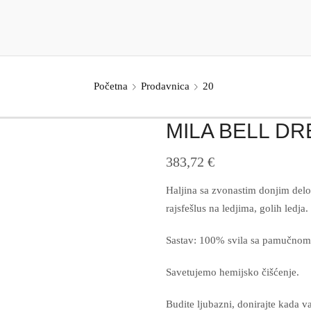
Početna
Prodavnica
20
MILA BELL D
383,72
€
Haljina sa zvonastim donjim delo
rajsfešlus na ledjima, golih ledja
Sastav: 100% svila sa pamučno
Savetujemo hemijsko čišćenje.
Budite ljubazni, donirajte kada v