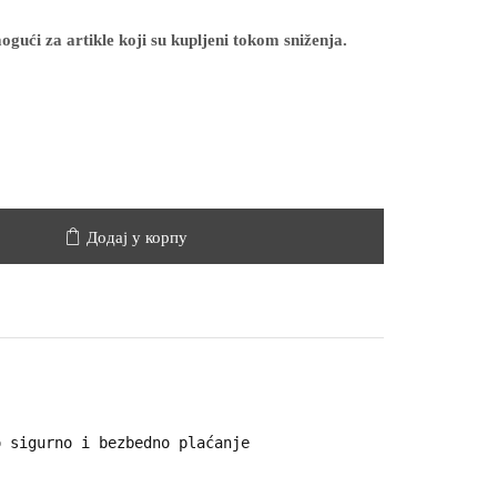
gući za artikle koji su kupljeni tokom sniženja.
Додај у корпу
 sigurno i bezbedno plaćanje