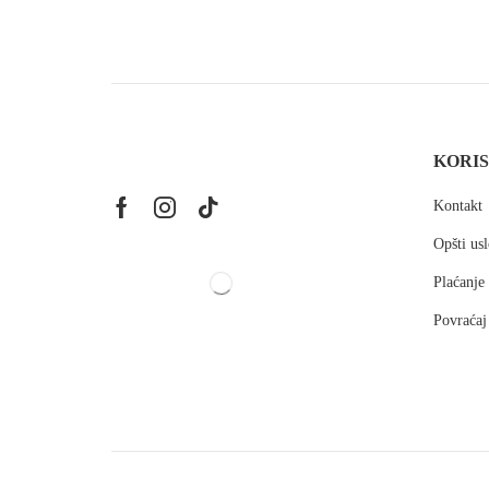
KORIS
Kontakt
Opšti usl
Plaćanje
Povraćaj