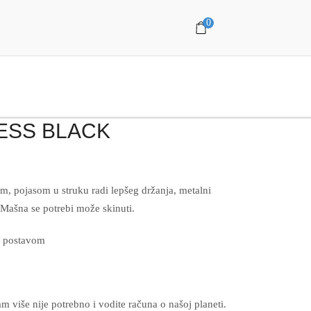
0
RESS BLACK
m, pojasom u struku radi lepšeg držanja, metalni
. Mašna se potrebi može skinuti.
m postavom
am više nije potrebno i vodite računa o našoj planeti.