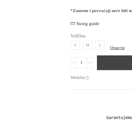
*Zamene i povraćaji neće biti mo
Sizing guide
Veličina
S
M
L
Очисти
Wishlist
Garantujemo