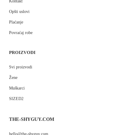
Kontakt
Opšti uslovi
Plaćanje
Povraćaj robe
PROIZVODI
Svi proizvodi
Žene
Muškarci
SIZED2
THE-SHYGUY.COM
hello@the-shyguy.com