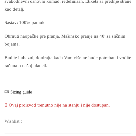
svakodnevni osnovni komad, redefinisan. Etiketa sa prednje strane
kao detalj.
Sastav: 100% pamuk
Obrnuti naopačke pre pranja. Mašinsko pranje na 40′ sa sličnim
bojama.
Budite ljubazni, donirajte kada Vam više ne bude potreban i vodite
računa o našoj planeti.
Sizing guide
Ovaj proizvod trenutno nije na stanju i nije dostupan.
Wishlist