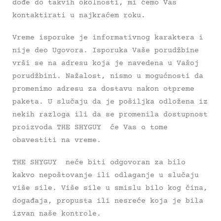
dođe do takvih okolnosti, mi ćemo Vas
kontaktirati u najkraćem roku.
Vreme isporuke je informativnog karaktera i
nije deo Ugovora. Isporuka Vaše porudžbine
vrši se na adresu koja je navedena u Vašoj
porudžbini. Nažalost, nismo u mogućnosti da
promenimo adresu za dostavu nakon otpreme
paketa. U slučaju da je pošiljka odložena iz
nekih razloga ili da se promenila dostupnost
proizvoda THE SHYGUY će Vas o tome
obavestiti na vreme.
THE SHYGUY neće biti odgovoran za bilo
kakvo nepoštovanje ili odlaganje u slučaju
više sile. Više sile u smislu bilo kog čina,
događaja, propusta ili nesreće koja je bila
izvan naše kontrole.