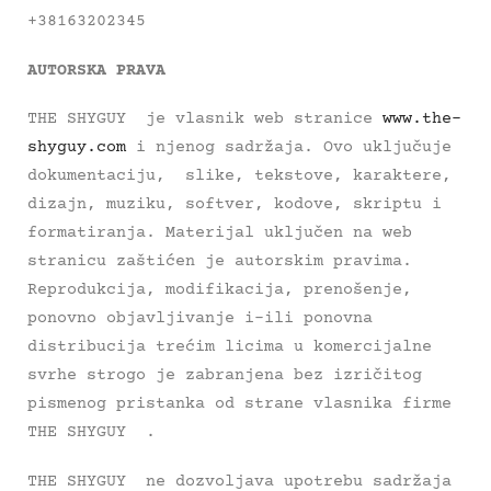
+38163202345
AUTORSKA PRAVA
THE SHYGUY je vlasnik web stranice
www.the-
shyguy.com
i njenog sadržaja. Ovo uključuje
dokumentaciju, slike, tekstove, karaktere,
dizajn, muziku, softver, kodove, skriptu i
formatiranja. Materijal uključen na web
stranicu zaštićen je autorskim pravima.
Reprodukcija, modifikacija, prenošenje,
ponovno objavljivanje i-ili ponovna
distribucija trećim licima u komercijalne
svrhe strogo je zabranjena bez izričitog
pismenog pristanka od strane vlasnika firme
THE SHYGUY .
THE SHYGUY ne dozvoljava upotrebu sadržaja