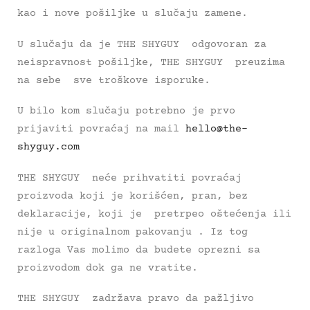
kao i nove pošiljke u slučaju zamene.
U slučaju da je THE SHYGUY odgovoran za
neispravnost pošiljke, THE SHYGUY preuzima
na sebe sve troškove isporuke.
U bilo kom slučaju potrebno je prvo
prijaviti povraćaj na mail
hello@the-
shyguy.com
THE SHYGUY neće prihvatiti povraćaj
proizvoda koji je korišćen, pran, bez
deklaracije, koji je pretrpeo oštećenja ili
nije u originalnom pakovanju . Iz tog
razloga Vas molimo da budete oprezni sa
proizvodom dok ga ne vratite.
THE SHYGUY zadržava pravo da pažljivo