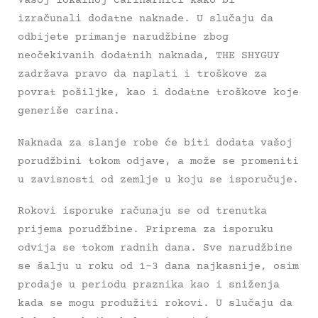
Vašoj lokalnoj carinarnici kako bi
izračunali dodatne naknade. U slučaju da
odbijete primanje narudžbine zbog
neočekivanih dodatnih naknada, THE SHYGUY
zadržava pravo da naplati i troškove za
povrat pošiljke, kao i dodatne troškove koje
generiše carina.
Naknada za slanje robe će biti dodata vašoj
porudžbini tokom odjave, a može se promeniti
u zavisnosti od zemlje u koju se isporučuje.
Rokovi isporuke računaju se od trenutka
prijema porudžbine. Priprema za isporuku
odvija se tokom radnih dana. Sve narudžbine
se šalju u roku od 1-3 dana najkasnije, osim
prodaje u periodu praznika kao i sniženja
kada se mogu produžiti rokovi. U slučaju da