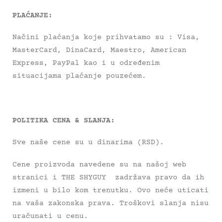
PLAĆANJE:
Načini plaćanja koje prihvatamo su : Visa,
MasterCard, DinaCard, Maestro, American
Express, PayPal kao i u određenim
situacijama plaćanje pouzećem.
POLITIKA CENA & SLANJA:
Sve naše cene su u dinarima (RSD).
Cene proizvoda navedene su na našoj web
stranici i THE SHYGUY zadržava pravo da ih
izmeni u bilo kom trenutku. Ovo neće uticati
na vaša zakonska prava. Troškovi slanja nisu
uračunati u cenu.