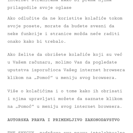
internet stranicama kako bi prema njima
prilagodile svoje oglase
Ako odlučite da ne koristite kolačiće tokom
svoje posete, morate da budete svesni da
neke funkcije i stranice možda neće raditi
onako kako bi trebalo.
Ako želite da obrišete kolačiće koji su već
u Vašem računaru, molimo Vas da pogledate
uputstva isporučioca Vašeg internet browsera
klikom na „Pomoć“ u meniju svog browsera.
Više o kolačićima i o tome kako ih obrisati
i njima upravljati možete da saznate klikom
na „Pomoć“ u meniju svog internet browsera.
AUTORSKA PRAVA I PRIMENLJIVO ZAKONODAVSTVO