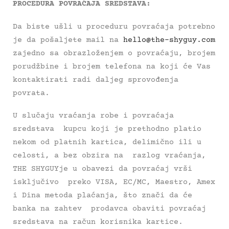
PROCEDURA POVRAĆAJA SREDSTAVA:
Da biste ušli u proceduru povraćaja potrebno
je da pošaljete mail na
hello@the-shyguy.com
zajedno sa obrazloženjem o povraćaju, brojem
porudžbine i brojem telefona na koji će Vas
kontaktirati radi daljeg sprovođenja
povrata.
U slučaju vraćanja robe i povraćaja
sredstava kupcu koji je prethodno platio
nekom od platnih kartica, delimično ili u
celosti, a bez obzira na razlog vraćanja,
THE SHYGUYje u obavezi da povraćaj vrši
isključivo preko VISA, EC/MC, Maestro, Amex
i Dina metoda plaćanja, što znači da će
banka na zahtev prodavca obaviti povraćaj
sredstava na račun korisnika kartice.