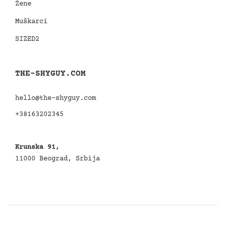
Žene
Muškarci
SIZED2
THE-SHYGUY.COM
hello@the-shyguy.com
+38163202345
Krunska 91,
11000 Beograd, Srbija