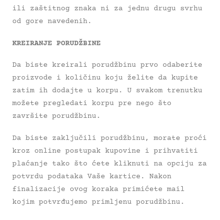
ili zaštitnog znaka ni za jednu drugu svrhu
od gore navedenih.
KREIRANJE PORUDŽBINE
Da biste kreirali porudžbinu prvo odaberite
proizvode i količinu koju želite da kupite
zatim ih dodajte u korpu. U svakom trenutku
možete pregledati korpu pre nego što
završite porudžbinu.
Da biste zaključili porudžbinu, morate proći
kroz online postupak kupovine i prihvatiti
plaćanje tako što ćete kliknuti na opciju za
potvrdu podataka Vaše kartice. Nakon
finalizacije ovog koraka primićete mail
kojim potvrđujemo primljenu porudžbinu.