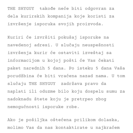
THE SHYGUY takođe neće biti odgovran za
dela kurirskih kompanija koje koristi za
izvršenje isporuka svojih proizvoda.
Kuriri će izvršiti pokušaj isporuke na
navedenoj adresi. U slučaju neuspešnosti
izvršenja kurir će ostaviti izveštaj sa
informacijom u kojoj pošti će Vas čekati
paket narednih 5 dana. Po isteku 5 dana Vaša
porudžbina će biti vraćena nazad nama. U tom
slučaju THE SHYGUY zadržava pravo da
naplati ili oduzme bilo koju dospelu sumu za
nadoknadu štete koju je pretrpeo zbog
nemogućnosti isporuke robe.
Ako je pošiljka oštećena prilikom dolaska,
molimo Vas da nas kontaktirate u najkraćem