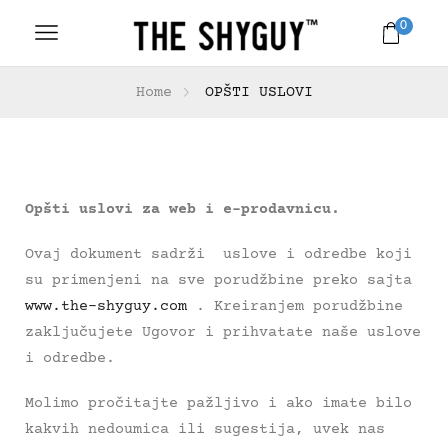
0
Home
OPŠTI USLOVI
Opšti uslovi za web i e-prodavnicu.
Ovaj dokument sadrži uslove i odredbe koji
su primenjeni na sve porudžbine preko sajta
www.the-shyguy.com
. Kreiranjem porudžbine
zaključujete Ugovor i prihvatate naše uslove
i odredbe.
Molimo pročitajte pažljivo i ako imate bilo
kakvih nedoumica ili sugestija, uvek nas