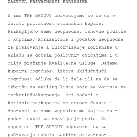
ZAŠTITA PRIVATNOSTI KORISNIKA
U ime THE SHYGUY obavezujemo se da ćemo
čuvati privatnost svihnaših kupaca.
Prikupljamo samo neophodne, osnovne podatke
o kupcima/ korisnicima i podatke neophodne
za poslovanje i informisanje korisnika u
skladu sa dobrim poslovnim običajima i u
cilju pružanja kvalitetne usluge. Dajemo
kupcima mogućnost izbora uključujući
mogućnost odluke da li žele ili ne da se
izbrišu sa mailing lista koje se koriste za
marketinškekampanje. Svi podaci o
korisnicima/kupcima se strogo čuvaju i
dostupni su samo zaposlenima kojima su ti
podaci nužni za obavljanje posla. Svi
zaposleni THE SHYGUY odgovorni su za
poštovanje načela zaštite privatnosti.