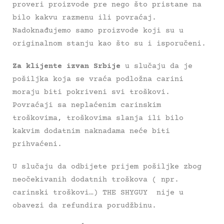
proveri proizvode pre nego što pristane na
bilo kakvu razmenu ili povraćaj.
Nadoknađujemo samo proizvode koji su u
originalnom stanju kao što su i isporučeni.
Za klijente izvan Srbije
u slučaju da je
pošiljka koja se vraća podložna carini
moraju biti pokriveni svi troškovi.
Povraćaji sa neplaćenim carinskim
troškovima, troškovima slanja ili bilo
kakvim dodatnim naknadama neće biti
prihvaćeni.
U slučaju da odbijete prijem pošiljke zbog
neočekivanih dodatnih troškova ( npr.
carinski troškovi…) THE SHYGUY nije u
obavezi da refundira porudžbinu.