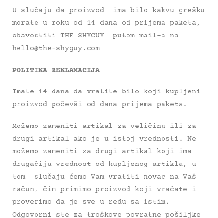
U slučaju da proizvod ima bilo kakvu grešku
morate u roku od 14 dana od prijema paketa,
obavestiti THE SHYGUY putem mail-a na
hello@the-shyguy.com
POLITIKA REKLAMACIJA
Imate 14 dana da vratite bilo koji kupljeni
proizvod počevši od dana prijema paketa.
Možemo zameniti artikal za veličinu ili za
drugi artikal ako je u istoj vrednosti. Ne
možemo zameniti za drugi artikal koji ima
drugačiju vrednost od kupljenog artikla, u
tom slučaju ćemo Vam vratiti novac na Vaš
račun, čim primimo proizvod koji vraćate i
proverimo da je sve u redu sa istim.
Odgovorni ste za troškove povratne pošiljke