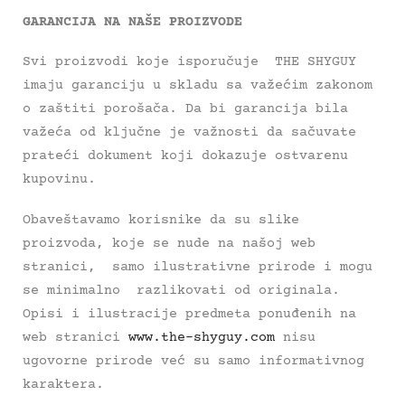
GARANCIJA NA NAŠE PROIZVODE
Svi proizvodi koje isporučuje THE SHYGUY
imaju garanciju u skladu sa važećim zakonom
o zaštiti porošača. Da bi garancija bila
važeća od ključne je važnosti da sačuvate
prateći dokument koji dokazuje ostvarenu
kupovinu.
Obaveštavamo korisnike da su slike
proizvoda, koje se nude na našoj web
stranici, samo ilustrativne prirode i mogu
se minimalno razlikovati od originala.
Opisi i ilustracije predmeta ponuđenih na
web stranici
www.the-shyguy.com
nisu
ugovorne prirode već su samo informativnog
karaktera.