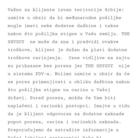
Važno za klijente izvan teritorije Srbije:
uzmite u obzir da bi međunarodne pošiljke
mogle imati neke dodatne dažbine i takse
nakon što pošiljka stigne u Vašu zemlju. THE
SHYGUY ne može da zna i predvidi ovakve
troškove, klijent je dužan da plati dodatne
troškove carinjenja. Cene vidljive na sajtu
su prikazane bez poreza jer THE SHYGUY nije
u sistemu PDV-a. Molimo uzmite u obzir da će
se porez primenjivati u obliku dažbina nakon
što pošiljka stigne na carinu u Vašoj
državi. Pored poreza, možda će Vam biti
naplaćeni i carinski postupci. Imajte u vidu
da je klijent odgovoran za dodatne naknade
poput poreza, carina i carinskih naknada.
Preporučujemo da zatražite informacije u