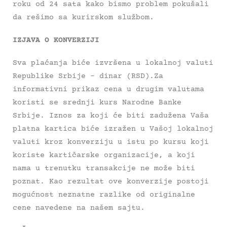
roku od 24 sata kako bismo problem pokušali
da rešimo sa kurirskom službom.
IZJAVA O KONVERZIJI
Sva plaćanja biće izvršena u lokalnoj valuti
Republike Srbije – dinar (RSD).Za
informativni prikaz cena u drugim valutama
koristi se srednji kurs Narodne Banke
Srbije. Iznos za koji će biti zadužena Vaša
platna kartica biće izražen u Vašoj lokalnoj
valuti kroz konverziju u istu po kursu koji
koriste kartičarske organizacije, a koji
nama u trenutku transakcije ne može biti
poznat. Kao rezultat ove konverzije postoji
mogućnost neznatne razlike od originalne
cene navedene na našem sajtu.