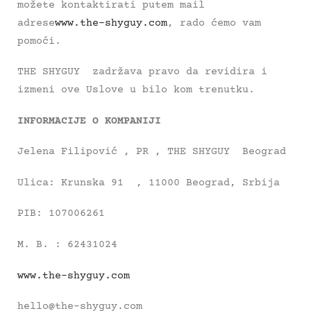
možete kontaktirati putem mail
adrese
www.the-shyguy.com
, rado ćemo vam
pomoći.
THE SHYGUY zadržava pravo da revidira i
izmeni ove Uslove u bilo kom trenutku.
INFORMACIJE O KOMPANIJI
Jelena Filipović , PR , THE SHYGUY Beograd
Ulica: Krunska 91 , 11000 Beograd, Srbija
PIB: 107006261
M. B. : 62431024
www.the-shyguy.com
hello@the-shyguy.com