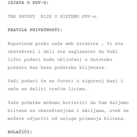
IZJAVA O PDV-U:
THE SHYGUY NIJE U SISTEMU PDV-a.
PRAVILA PRIVATNOSTI:
Kupovinom preko naše web stranice , Vi ste
obavešteni i dali ste saglasnost da Vaši
lični podaci budu uključeni u datoteku
poznatu kao baza podataka klijenata.
Vaši podaci će se čuvati u sigurnoj bazi i
neće se deliti trećim licima.
Vaše podatke možemo koristiti da Vam šaljemo
biltene sa obaveštenjima i akcijama, uvek se
možete odjaviti od usluge primanja biltena.
KOLAČIĆI: